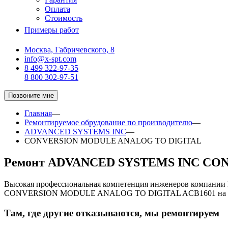
Оплата
Стоимость
Примеры работ
Москва, Габричевского, 8
info@x-spt.com
8 499 322-97-35
8 800 302-97-51
Позвоните мне
Главная
—
Ремонтируемое обрудование по производителю
—
ADVANCED SYSTEMS INC
—
CONVERSION MODULE ANALOG TO DIGITAL
Ремонт ADVANCED SYSTEMS INC CO
Высокая профессиональная компетенция инженеров компани
CONVERSION MODULE ANALOG TO DIGITAL ACB1601 на ко
Там, где другие отказываются, мы ремонтируем