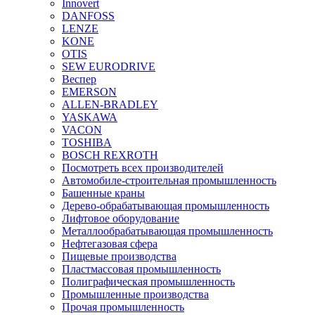
Innovert
DANFOSS
LENZE
KONE
OTIS
SEW EURODRIVE
Веспер
EMERSON
ALLEN-BRADLEY
YASKAWA
VACON
TOSHIBA
BOSCH REXROTH
Посмотреть всех производителей
Автомобиле-строительная промышленность
Башенные краны
Дерево-обрабатывающая промышленность
Лифтовое оборудование
Металлообрабатывающая промышленность
Нефтегазовая сфера
Пищевые производства
Пластмассовая промышленность
Полиграфическая промышленность
Промышленные производства
Прочая промышленность