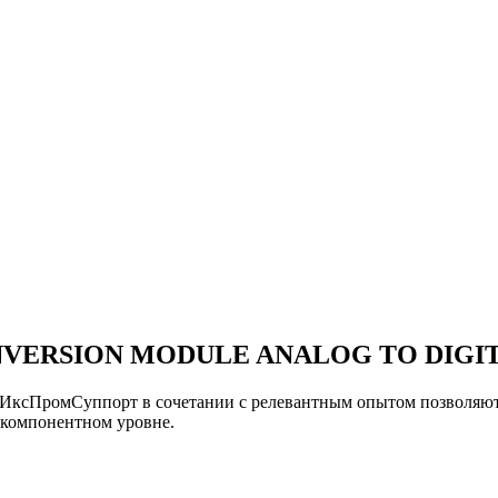
NVERSION MODULE ANALOG TO DIGIT
и ИксПромСуппорт в сочетании с релевантным опытом позвол
мпонентном уровне.