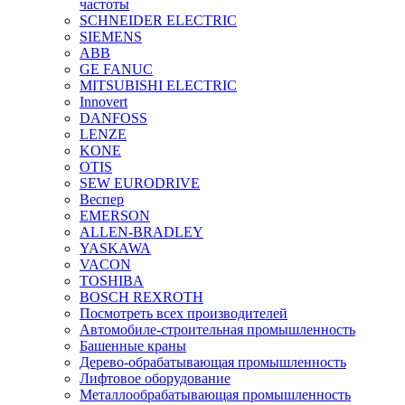
частоты
SCHNEIDER ELECTRIC
SIEMENS
ABB
GE FANUC
MITSUBISHI ELECTRIC
Innovert
DANFOSS
LENZE
KONE
OTIS
SEW EURODRIVE
Веспер
EMERSON
ALLEN-BRADLEY
YASKAWA
VACON
TOSHIBA
BOSCH REXROTH
Посмотреть всех производителей
Автомобиле-строительная промышленность
Башенные краны
Дерево-обрабатывающая промышленность
Лифтовое оборудование
Металлообрабатывающая промышленность