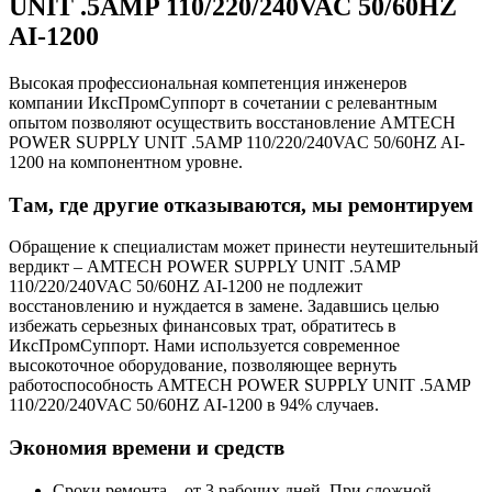
UNIT .5AMP 110/220/240VAC 50/60HZ
AI-1200
Высокая профессиональная компетенция инженеров
компании ИксПромСуппорт в сочетании с релевантным
опытом позволяют осуществить восстановление AMTECH
POWER SUPPLY UNIT .5AMP 110/220/240VAC 50/60HZ AI-
1200 на компонентном уровне.
Там, где другие отказываются, мы ремонтируем
Обращение к специалистам может принести неутешительный
вердикт – AMTECH POWER SUPPLY UNIT .5AMP
110/220/240VAC 50/60HZ AI-1200 не подлежит
восстановлению и нуждается в замене. Задавшись целью
избежать серьезных финансовых трат, обратитесь в
ИксПромСуппорт. Нами используется современное
высокоточное оборудование, позволяющее вернуть
работоспособность AMTECH POWER SUPPLY UNIT .5AMP
110/220/240VAC 50/60HZ AI-1200 в 94% случаев.
Экономия времени и средств
Сроки ремонта – от 3 рабочих дней. При сложной