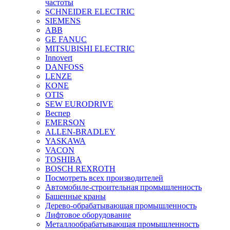
частоты
SCHNEIDER ELECTRIC
SIEMENS
ABB
GE FANUC
MITSUBISHI ELECTRIC
Innovert
DANFOSS
LENZE
KONE
OTIS
SEW EURODRIVE
Веспер
EMERSON
ALLEN-BRADLEY
YASKAWA
VACON
TOSHIBA
BOSCH REXROTH
Посмотреть всех производителей
Автомобиле-строительная промышленность
Башенные краны
Дерево-обрабатывающая промышленность
Лифтовое оборудование
Металлообрабатывающая промышленность