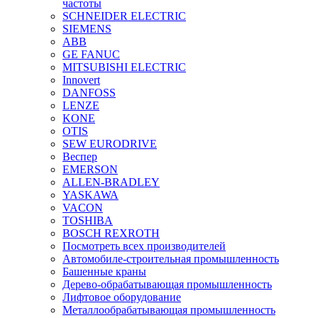
частоты
SCHNEIDER ELECTRIC
SIEMENS
ABB
GE FANUC
MITSUBISHI ELECTRIC
Innovert
DANFOSS
LENZE
KONE
OTIS
SEW EURODRIVE
Веспер
EMERSON
ALLEN-BRADLEY
YASKAWA
VACON
TOSHIBA
BOSCH REXROTH
Посмотреть всех производителей
Автомобиле-строительная промышленность
Башенные краны
Дерево-обрабатывающая промышленность
Лифтовое оборудование
Металлообрабатывающая промышленность