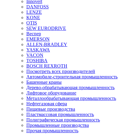
Innovert
DANFOSS
LENZE
KONE
OTIS
SEW EURODRIVE
Веспер
EMERSON
ALLEN-BRADLEY
YASKAWA
VACON
TOSHIBA
BOSCH REXROTH
Посмотреть всех производителей
Автомобиле-строительная промышленность
Башенные краны
Дерево-обрабатывающая промышленность
Лифтовое оборудование
Металлообрабатывающая промышленность
Нефтегазовая сфера
Пищевые производства
Пластмассовая промышленность
Полиграфическая промышленность
Промышленные производства
Прочая промышленность