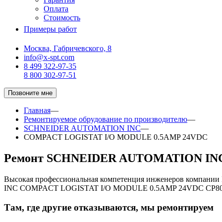
Оплата
Стоимость
Примеры работ
Москва, Габричевского, 8
info@x-spt.com
8 499 322-97-35
8 800 302-97-51
Позвоните мне
Главная
—
Ремонтируемое обрудование по производителю
—
SCHNEIDER AUTOMATION INC
—
COMPACT LOGISTAT I/O MODULE 0.5AMP 24VDC
Ремонт SCHNEIDER AUTOMATION INC
Высокая профессиональная компетенция инженеров компани
INC COMPACT LOGISTAT I/O MODULE 0.5AMP 24VDC CP80-A
Там, где другие отказываются, мы ремонтируем