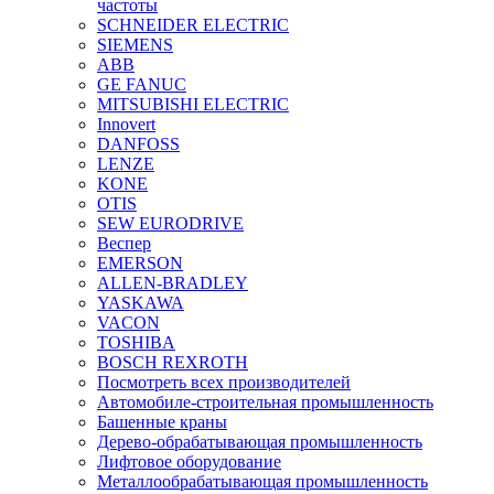
частоты
SCHNEIDER ELECTRIC
SIEMENS
ABB
GE FANUC
MITSUBISHI ELECTRIC
Innovert
DANFOSS
LENZE
KONE
OTIS
SEW EURODRIVE
Веспер
EMERSON
ALLEN-BRADLEY
YASKAWA
VACON
TOSHIBA
BOSCH REXROTH
Посмотреть всех производителей
Автомобиле-строительная промышленность
Башенные краны
Дерево-обрабатывающая промышленность
Лифтовое оборудование
Металлообрабатывающая промышленность