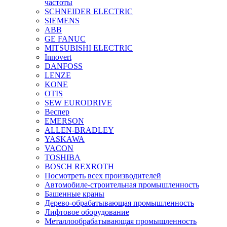
частоты
SCHNEIDER ELECTRIC
SIEMENS
ABB
GE FANUC
MITSUBISHI ELECTRIC
Innovert
DANFOSS
LENZE
KONE
OTIS
SEW EURODRIVE
Веспер
EMERSON
ALLEN-BRADLEY
YASKAWA
VACON
TOSHIBA
BOSCH REXROTH
Посмотреть всех производителей
Автомобиле-строительная промышленность
Башенные краны
Дерево-обрабатывающая промышленность
Лифтовое оборудование
Металлообрабатывающая промышленность