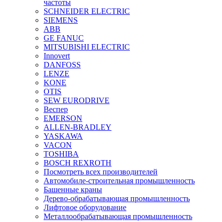
частоты
SCHNEIDER ELECTRIC
SIEMENS
ABB
GE FANUC
MITSUBISHI ELECTRIC
Innovert
DANFOSS
LENZE
KONE
OTIS
SEW EURODRIVE
Веспер
EMERSON
ALLEN-BRADLEY
YASKAWA
VACON
TOSHIBA
BOSCH REXROTH
Посмотреть всех производителей
Автомобиле-строительная промышленность
Башенные краны
Дерево-обрабатывающая промышленность
Лифтовое оборудование
Металлообрабатывающая промышленность