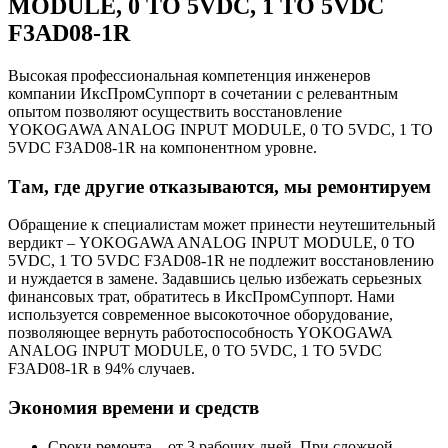
MODULE, 0 TO 5VDC, 1 TO 5VDC
F3AD08-1R
Высокая профессиональная компетенция инженеров
компании ИксПромСуппорт в сочетании с релевантным
опытом позволяют осуществить восстановление
YOKOGAWA ANALOG INPUT MODULE, 0 TO 5VDC, 1 TO
5VDC F3AD08-1R на компонентном уровне.
Там, где другие отказываются, мы ремонтируем
Обращение к специалистам может принести неутешительный
вердикт – YOKOGAWA ANALOG INPUT MODULE, 0 TO
5VDC, 1 TO 5VDC F3AD08-1R не подлежит восстановлению
и нуждается в замене. Задавшись целью избежать серьезных
финансовых трат, обратитесь в ИксПромСуппорт. Нами
используется современное высокоточное оборудование,
позволяющее вернуть работоспособность YOKOGAWA
ANALOG INPUT MODULE, 0 TO 5VDC, 1 TO 5VDC
F3AD08-1R в 94% случаев.
Экономия времени и средств
Сроки ремонта – от 3 рабочих дней. При сложной