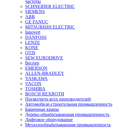
частоты
SCHNEIDER ELECTRIC
SIEMENS
ABB
GE FANUC
MITSUBISHI ELECTRIC
Innovert
DANFOSS
LENZE
KONE
OTIS
SEW EURODRIVE
Веспер
EMERSON
ALLEN-BRADLEY
YASKAWA
VACON
TOSHIBA
BOSCH REXROTH
Посмотреть всех производителей
Автомобиле-строительная промышленность
Башенные краны
Дерево-обрабатывающая промышленность
Лифтовое оборудование
Металлообрабатывающая промышленность