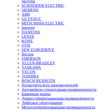
частоты
SCHNEIDER ELECTRIC
SIEMENS
ABB
GE FANUC
MITSUBISHI ELECTRIC
Innovert
DANFOSS
LENZE
KONE
OTIS
SEW EURODRIVE
Веспер
EMERSON
ALLEN-BRADLEY
YASKAWA
VACON
TOSHIBA
BOSCH REXROTH
Посмотреть всех производителей
Автомобиле-строительная промышленность
Башенные краны
Дерево-обрабатывающая промышленность
Лифтовое оборудование
Металлообрабатывающая промышленность