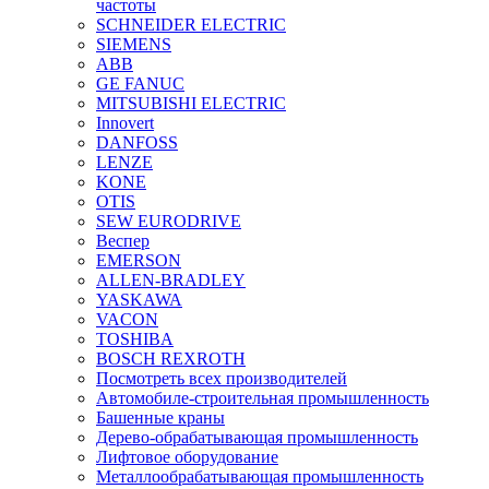
частоты
SCHNEIDER ELECTRIC
SIEMENS
ABB
GE FANUC
MITSUBISHI ELECTRIC
Innovert
DANFOSS
LENZE
KONE
OTIS
SEW EURODRIVE
Веспер
EMERSON
ALLEN-BRADLEY
YASKAWA
VACON
TOSHIBA
BOSCH REXROTH
Посмотреть всех производителей
Автомобиле-строительная промышленность
Башенные краны
Дерево-обрабатывающая промышленность
Лифтовое оборудование
Металлообрабатывающая промышленность