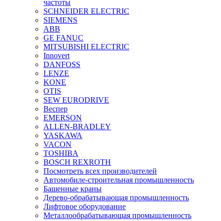
частоты
SCHNEIDER ELECTRIC
SIEMENS
ABB
GE FANUC
MITSUBISHI ELECTRIC
Innovert
DANFOSS
LENZE
KONE
OTIS
SEW EURODRIVE
Веспер
EMERSON
ALLEN-BRADLEY
YASKAWA
VACON
TOSHIBA
BOSCH REXROTH
Посмотреть всех производителей
Автомобиле-строительная промышленность
Башенные краны
Дерево-обрабатывающая промышленность
Лифтовое оборудование
Металлообрабатывающая промышленность