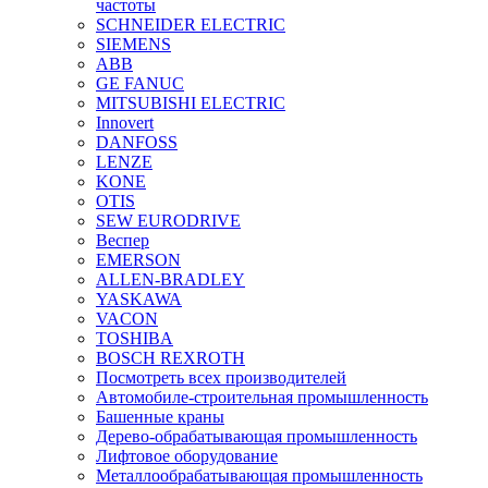
частоты
SCHNEIDER ELECTRIC
SIEMENS
ABB
GE FANUC
MITSUBISHI ELECTRIC
Innovert
DANFOSS
LENZE
KONE
OTIS
SEW EURODRIVE
Веспер
EMERSON
ALLEN-BRADLEY
YASKAWA
VACON
TOSHIBA
BOSCH REXROTH
Посмотреть всех производителей
Автомобиле-строительная промышленность
Башенные краны
Дерево-обрабатывающая промышленность
Лифтовое оборудование
Металлообрабатывающая промышленность