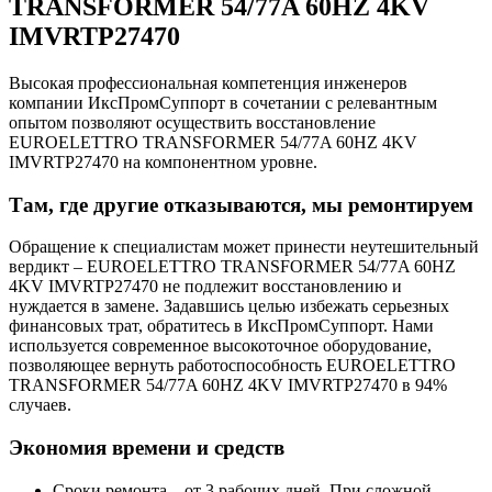
TRANSFORMER 54/77A 60HZ 4KV
IMVRTP27470
Высокая профессиональная компетенция инженеров
компании ИксПромСуппорт в сочетании с релевантным
опытом позволяют осуществить восстановление
EUROELETTRO TRANSFORMER 54/77A 60HZ 4KV
IMVRTP27470 на компонентном уровне.
Там, где другие отказываются, мы ремонтируем
Обращение к специалистам может принести неутешительный
вердикт – EUROELETTRO TRANSFORMER 54/77A 60HZ
4KV IMVRTP27470 не подлежит восстановлению и
нуждается в замене. Задавшись целью избежать серьезных
финансовых трат, обратитесь в ИксПромСуппорт. Нами
используется современное высокоточное оборудование,
позволяющее вернуть работоспособность EUROELETTRO
TRANSFORMER 54/77A 60HZ 4KV IMVRTP27470 в 94%
случаев.
Экономия времени и средств
Сроки ремонта – от 3 рабочих дней. При сложной