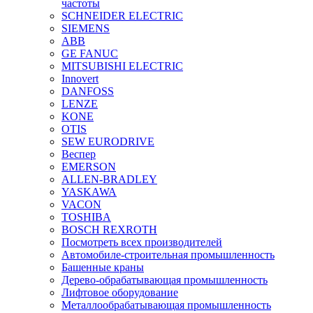
частоты
SCHNEIDER ELECTRIC
SIEMENS
ABB
GE FANUC
MITSUBISHI ELECTRIC
Innovert
DANFOSS
LENZE
KONE
OTIS
SEW EURODRIVE
Веспер
EMERSON
ALLEN-BRADLEY
YASKAWA
VACON
TOSHIBA
BOSCH REXROTH
Посмотреть всех производителей
Автомобиле-строительная промышленность
Башенные краны
Дерево-обрабатывающая промышленность
Лифтовое оборудование
Металлообрабатывающая промышленность