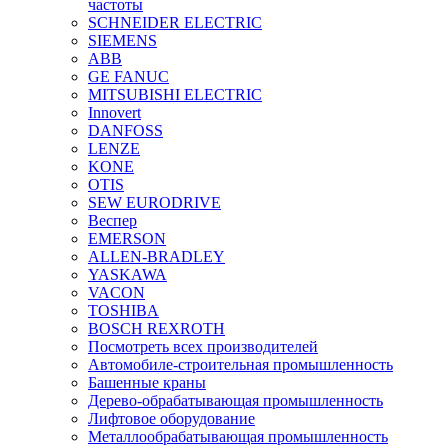
частоты
SCHNEIDER ELECTRIC
SIEMENS
ABB
GE FANUC
MITSUBISHI ELECTRIC
Innovert
DANFOSS
LENZE
KONE
OTIS
SEW EURODRIVE
Веспер
EMERSON
ALLEN-BRADLEY
YASKAWA
VACON
TOSHIBA
BOSCH REXROTH
Посмотреть всех производителей
Автомобиле-строительная промышленность
Башенные краны
Дерево-обрабатывающая промышленность
Лифтовое оборудование
Металлообрабатывающая промышленность