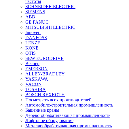
частоты
SCHNEIDER ELECTRIC
SIEMENS
ABB
GE FANUC
MITSUBISHI ELECTRIC
Innovert
DANFOSS
LENZE
KONE
OTIS
SEW EURODRIVE
Веспер
EMERSON
ALLEN-BRADLEY
YASKAWA
VACON
TOSHIBA
BOSCH REXROTH
Посмотреть всех производителей
Автомобиле-строительная промышленность
Башенные краны
Дерево-обрабатывающая промышленность
Лифтовое оборудование
Металлообрабатывающая промышленность