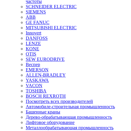
частоты
SCHNEIDER ELECTRIC
SIEMENS
ABB
GE FANUC
MITSUBISHI ELECTRIC
Innovert
DANFOSS
LENZE
KONE
OTIS
SEW EURODRIVE
Веспер
EMERSON
ALLEN-BRADLEY
YASKAWA
VACON
TOSHIBA
BOSCH REXROTH
Посмотреть всех производителей
Автомобиле-строительная промышленность
Башенные краны
Дерево-обрабатывающая промышленность
Лифтовое оборудование
Металлообрабатывающая промышленность