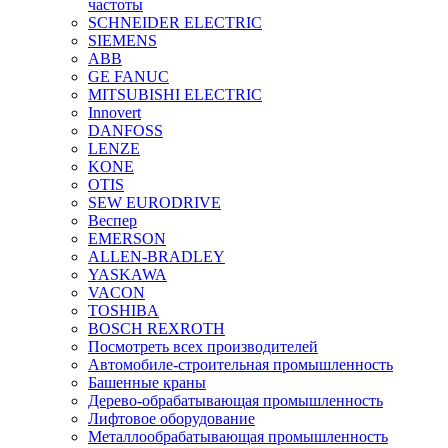
частоты
SCHNEIDER ELECTRIC
SIEMENS
ABB
GE FANUC
MITSUBISHI ELECTRIC
Innovert
DANFOSS
LENZE
KONE
OTIS
SEW EURODRIVE
Веспер
EMERSON
ALLEN-BRADLEY
YASKAWA
VACON
TOSHIBA
BOSCH REXROTH
Посмотреть всех производителей
Автомобиле-строительная промышленность
Башенные краны
Дерево-обрабатывающая промышленность
Лифтовое оборудование
Металлообрабатывающая промышленность