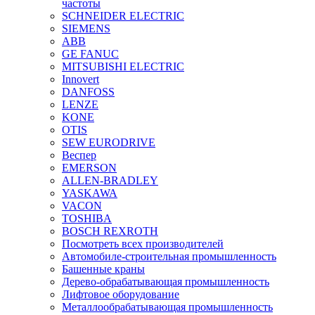
частоты
SCHNEIDER ELECTRIC
SIEMENS
ABB
GE FANUC
MITSUBISHI ELECTRIC
Innovert
DANFOSS
LENZE
KONE
OTIS
SEW EURODRIVE
Веспер
EMERSON
ALLEN-BRADLEY
YASKAWA
VACON
TOSHIBA
BOSCH REXROTH
Посмотреть всех производителей
Автомобиле-строительная промышленность
Башенные краны
Дерево-обрабатывающая промышленность
Лифтовое оборудование
Металлообрабатывающая промышленность