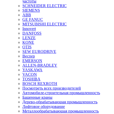
частоты
SCHNEIDER ELECTRIC
SIEMENS
ABB
GE FANUC
MITSUBISHI ELECTRIC
Innovert
DANFOSS
LENZE
KONE
OTIS
SEW EURODRIVE
Веспер
EMERSON
ALLEN-BRADLEY
YASKAWA
VACON
TOSHIBA
BOSCH REXROTH
Посмотреть всех производителей
Автомобиле-строительная промышленность
Башенные краны
Дерево-обрабатывающая промышленность
Лифтовое оборудование
Металлообрабатывающая промышленность