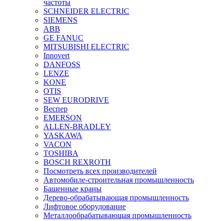
частоты
SCHNEIDER ELECTRIC
SIEMENS
ABB
GE FANUC
MITSUBISHI ELECTRIC
Innovert
DANFOSS
LENZE
KONE
OTIS
SEW EURODRIVE
Веспер
EMERSON
ALLEN-BRADLEY
YASKAWA
VACON
TOSHIBA
BOSCH REXROTH
Посмотреть всех производителей
Автомобиле-строительная промышленность
Башенные краны
Дерево-обрабатывающая промышленность
Лифтовое оборудование
Металлообрабатывающая промышленность