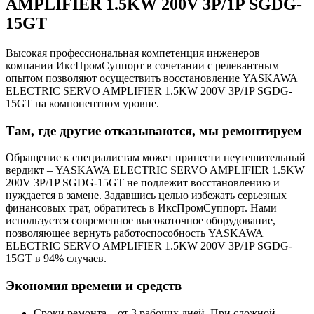
AMPLIFIER 1.5KW 200V 3P/1P SGDG-
15GT
Высокая профессиональная компетенция инженеров
компании ИксПромСуппорт в сочетании с релевантным
опытом позволяют осуществить восстановление YASKAWA
ELECTRIC SERVO AMPLIFIER 1.5KW 200V 3P/1P SGDG-
15GT на компонентном уровне.
Там, где другие отказываются, мы ремонтируем
Обращение к специалистам может принести неутешительный
вердикт – YASKAWA ELECTRIC SERVO AMPLIFIER 1.5KW
200V 3P/1P SGDG-15GT не подлежит восстановлению и
нуждается в замене. Задавшись целью избежать серьезных
финансовых трат, обратитесь в ИксПромСуппорт. Нами
используется современное высокоточное оборудование,
позволяющее вернуть работоспособность YASKAWA
ELECTRIC SERVO AMPLIFIER 1.5KW 200V 3P/1P SGDG-
15GT в 94% случаев.
Экономия времени и средств
Сроки ремонта – от 3 рабочих дней. При сложной