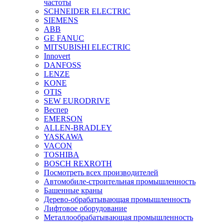
частоты
SCHNEIDER ELECTRIC
SIEMENS
ABB
GE FANUC
MITSUBISHI ELECTRIC
Innovert
DANFOSS
LENZE
KONE
OTIS
SEW EURODRIVE
Веспер
EMERSON
ALLEN-BRADLEY
YASKAWA
VACON
TOSHIBA
BOSCH REXROTH
Посмотреть всех производителей
Автомобиле-строительная промышленность
Башенные краны
Дерево-обрабатывающая промышленность
Лифтовое оборудование
Металлообрабатывающая промышленность