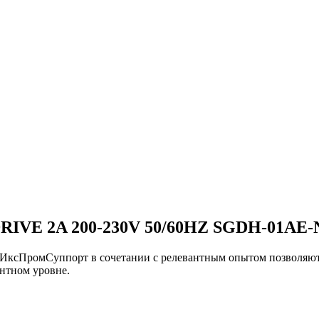
IVE 2A 200-230V 50/60HZ SGDH-01AE-
и ИксПромСуппорт в сочетании с релевантным опытом позво
нтном уровне.