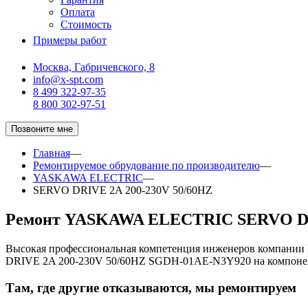
Оплата
Стоимость
Примеры работ
Москва, Габричевского, 8
info@x-spt.com
8 499 322-97-35
8 800 302-97-51
Позвоните мне
Главная
—
Ремонтируемое обрудование по производителю
—
YASKAWA ELECTRIC
—
SERVO DRIVE 2A 200-230V 50/60HZ
Ремонт YASKAWA ELECTRIC SERVO DR
Высокая профессиональная компетенция инженеров компани
DRIVE 2A 200-230V 50/60HZ SGDH-01AE-N3Y920 на компоне
Там, где другие отказываются, мы ремонтируем