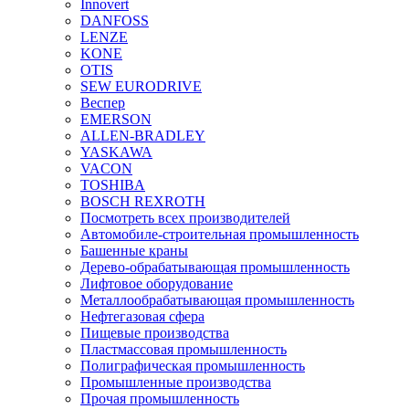
Innovert
DANFOSS
LENZE
KONE
OTIS
SEW EURODRIVE
Веспер
EMERSON
ALLEN-BRADLEY
YASKAWA
VACON
TOSHIBA
BOSCH REXROTH
Посмотреть всех производителей
Автомобиле-строительная промышленность
Башенные краны
Дерево-обрабатывающая промышленность
Лифтовое оборудование
Металлообрабатывающая промышленность
Нефтегазовая сфера
Пищевые производства
Пластмассовая промышленность
Полиграфическая промышленность
Промышленные производства
Прочая промышленность