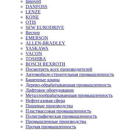
Innovert
DANFOSS
LENZE
KONE
OTIS
SEW EURODRIVE
Веспер
EMERSON
ALLEN-BRADLEY
YASKAWA
VACON
TOSHIBA
BOSCH REXROTH
Посмотреть всех производителей
Автомобиле-строительная промышленность
Башенные краны
Дерево-обрабатывающая промышленность
Лифтовое оборудование
Металлообрабатывающая промышленность
Нефтегазовая сфера
Пищевые производства
Пластмассовая промышленность
Полиграфическая промышленность
Промышленные производства
Прочая промышленность