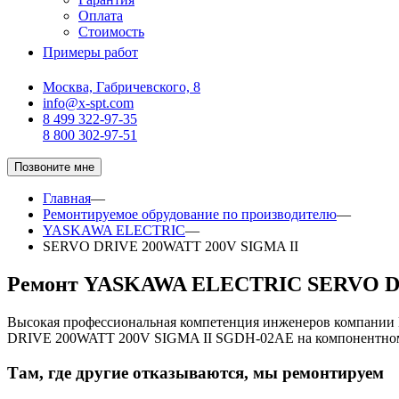
Оплата
Стоимость
Примеры работ
Москва, Габричевского, 8
info@x-spt.com
8 499 322-97-35
8 800 302-97-51
Позвоните мне
Главная
—
Ремонтируемое обрудование по производителю
—
YASKAWA ELECTRIC
—
SERVO DRIVE 200WATT 200V SIGMA II
Ремонт YASKAWA ELECTRIC SERVO DR
Высокая профессиональная компетенция инженеров компани
DRIVE 200WATT 200V SIGMA II SGDH-02AE на компонентном
Там, где другие отказываются, мы ремонтируем