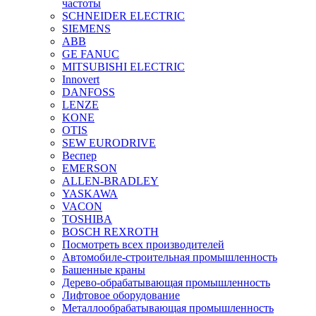
частоты
SCHNEIDER ELECTRIC
SIEMENS
ABB
GE FANUC
MITSUBISHI ELECTRIC
Innovert
DANFOSS
LENZE
KONE
OTIS
SEW EURODRIVE
Веспер
EMERSON
ALLEN-BRADLEY
YASKAWA
VACON
TOSHIBA
BOSCH REXROTH
Посмотреть всех производителей
Автомобиле-строительная промышленность
Башенные краны
Дерево-обрабатывающая промышленность
Лифтовое оборудование
Металлообрабатывающая промышленность