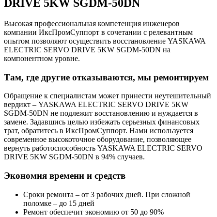
DRIVE 5KW SGDM-50DN
Высокая профессиональная компетенция инженеров
компании ИксПромСуппорт в сочетании с релевантным
опытом позволяют осуществить восстановление YASKAWA
ELECTRIC SERVO DRIVE 5KW SGDM-50DN на
компонентном уровне.
Там, где другие отказываются, мы ремонтируем
Обращение к специалистам может принести неутешительный
вердикт – YASKAWA ELECTRIC SERVO DRIVE 5KW
SGDM-50DN не подлежит восстановлению и нуждается в
замене. Задавшись целью избежать серьезных финансовых
трат, обратитесь в ИксПромСуппорт. Нами используется
современное высокоточное оборудование, позволяющее
вернуть работоспособность YASKAWA ELECTRIC SERVO
DRIVE 5KW SGDM-50DN в 94% случаев.
Экономия времени и средств
Сроки ремонта – от 3 рабочих дней. При сложной
поломке – до 15 дней
Ремонт обеспечит экономию от 50 до 90%