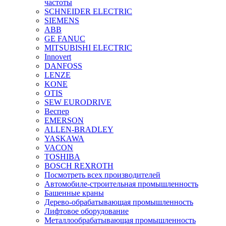
частоты
SCHNEIDER ELECTRIC
SIEMENS
ABB
GE FANUC
MITSUBISHI ELECTRIC
Innovert
DANFOSS
LENZE
KONE
OTIS
SEW EURODRIVE
Веспер
EMERSON
ALLEN-BRADLEY
YASKAWA
VACON
TOSHIBA
BOSCH REXROTH
Посмотреть всех производителей
Автомобиле-строительная промышленность
Башенные краны
Дерево-обрабатывающая промышленность
Лифтовое оборудование
Металлообрабатывающая промышленность