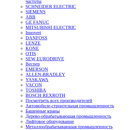
частоты
SCHNEIDER ELECTRIC
SIEMENS
ABB
GE FANUC
MITSUBISHI ELECTRIC
Innovert
DANFOSS
LENZE
KONE
OTIS
SEW EURODRIVE
Веспер
EMERSON
ALLEN-BRADLEY
YASKAWA
VACON
TOSHIBA
BOSCH REXROTH
Посмотреть всех производителей
Автомобиле-строительная промышленность
Башенные краны
Дерево-обрабатывающая промышленность
Лифтовое оборудование
Металлообрабатывающая промышленность