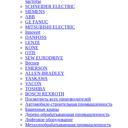
частоты
SCHNEIDER ELECTRIC
SIEMENS
ABB
GE FANUC
MITSUBISHI ELECTRIC
Innovert
DANFOSS
LENZE
KONE
OTIS
SEW EURODRIVE
Веспер
EMERSON
ALLEN-BRADLEY
YASKAWA
VACON
TOSHIBA
BOSCH REXROTH
Посмотреть всех производителей
Автомобиле-строительная промышленность
Башенные краны
Дерево-обрабатывающая промышленность
Лифтовое оборудование
Металлообрабатывающая промышленность