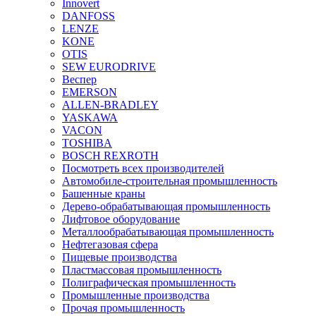
Innovert
DANFOSS
LENZE
KONE
OTIS
SEW EURODRIVE
Веспер
EMERSON
ALLEN-BRADLEY
YASKAWA
VACON
TOSHIBA
BOSCH REXROTH
Посмотреть всех производителей
Автомобиле-строительная промышленность
Башенные краны
Дерево-обрабатывающая промышленность
Лифтовое оборудование
Металлообрабатывающая промышленность
Нефтегазовая сфера
Пищевые производства
Пластмассовая промышленность
Полиграфическая промышленность
Промышленные производства
Прочая промышленность