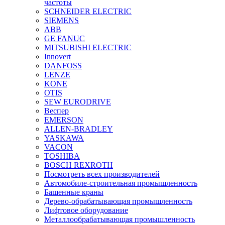
частоты
SCHNEIDER ELECTRIC
SIEMENS
ABB
GE FANUC
MITSUBISHI ELECTRIC
Innovert
DANFOSS
LENZE
KONE
OTIS
SEW EURODRIVE
Веспер
EMERSON
ALLEN-BRADLEY
YASKAWA
VACON
TOSHIBA
BOSCH REXROTH
Посмотреть всех производителей
Автомобиле-строительная промышленность
Башенные краны
Дерево-обрабатывающая промышленность
Лифтовое оборудование
Металлообрабатывающая промышленность