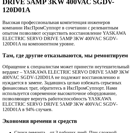
DRIVE 5AMP 3KW 400VAC SGDV-
120D01A
Высокая профессиональная компетенция инженеров
компании ИксПромСуппорт в сочетании с релевантным
опытом позволяют осуществить восстановление YASKAWA
ELECTRIC SERVO DRIVE 5AMP 3KW 400VAC SGDV-
120D01A на компонентном уровне.
Там, где другие отказываются, мы ремонтируем
Обращение к специалистам может принести неутешительный
вердикт – YASKAWA ELECTRIC SERVO DRIVE 5AMP 3KW
400VAC SGDV-120D01A не подлежит восстановлению и
нуждается в замене. Задавшись целью избежать серьезных
финансовых трат, обратитесь в ИксПромСуппорт. Нами
используется современное высокоточное оборудование,
позволяющее вернуть работоспособность YASKAWA
ELECTRIC SERVO DRIVE 5AMP 3KW 400VAC SGDV-
120D01A в 94% случаев.
Экономия времени и средств
Сроки ремонта – от 3 рабочих дней. При сложной