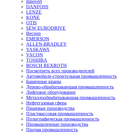
Innovert
DANFOSS
LENZE
KONE
OTIS
SEW EURODRIVE
Веспер
EMERSON
ALLEN-BRADLEY
YASKAWA
VACON
TOSHIBA
BOSCH REXROTH
Посмотреть всех производителей
Автомобиле-строительная промышленность
Башенные краны
Дерево-обрабатывающая промышленность
Лифтовое оборудование
Металлообрабатывающая промышленность
Нефтегазовая сфера
Пищевые производства
Пластмассовая промышленность
Полиграфическая промышленность
Промышленные производства
Прочая промышленность