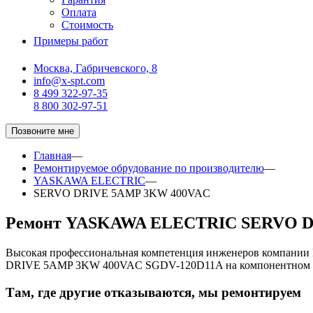
Оплата
Стоимость
Примеры работ
Москва, Габричевского, 8
info@x-spt.com
8 499 322-97-35
8 800 302-97-51
Позвоните мне
Главная
—
Ремонтируемое обрудование по производителю
—
YASKAWA ELECTRIC
—
SERVO DRIVE 5AMP 3KW 400VAC
Ремонт YASKAWA ELECTRIC SERVO D
Высокая профессиональная компетенция инженеров компани
DRIVE 5AMP 3KW 400VAC SGDV-120D11A на компонентном 
Там, где другие отказываются, мы ремонтируем