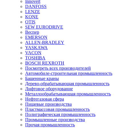
Innovert
DANFOSS
LENZE
KONE
OTIS
SEW EURODRIVE
Веспер
EMERSON
ALLEN-BRADLEY
YASKAWA
VACON
TOSHIBA
BOSCH REXROTH
Посмотреть всех производителей
Автомобиле-строительная промышленность
Башенные краны
Дерево-обрабатывающая промышленность
Лифтовое оборудование
Металлообрабатывающая промышленность
Нефтегазовая сфера
Пищевые производства
Пластмассовая промышленность
Полиграфическая промышленность
Промышленные производства
Прочая промышленность