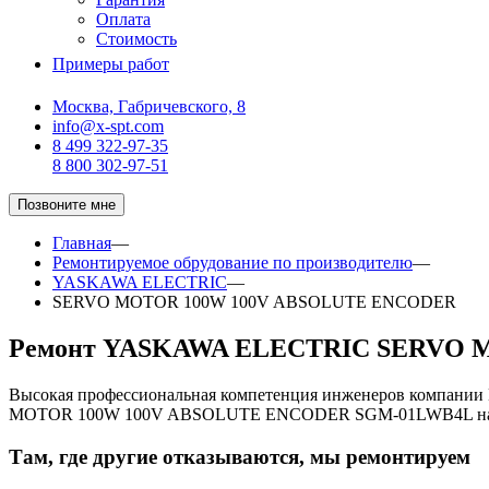
Оплата
Стоимость
Примеры работ
Москва, Габричевского, 8
info@x-spt.com
8 499 322-97-35
8 800 302-97-51
Позвоните мне
Главная
—
Ремонтируемое обрудование по производителю
—
YASKAWA ELECTRIC
—
SERVO MOTOR 100W 100V ABSOLUTE ENCODER
Ремонт YASKAWA ELECTRIC SERVO 
Высокая профессиональная компетенция инженеров компани
MOTOR 100W 100V ABSOLUTE ENCODER SGM-01LWB4L на к
Там, где другие отказываются, мы ремонтируем