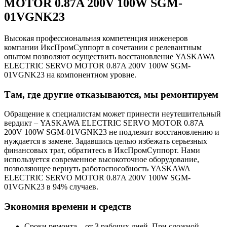
MOTOR 0.87A 200V 100W SGM-
01VGNK23
Высокая профессиональная компетенция инженеров
компании ИксПромСуппорт в сочетании с релевантным
опытом позволяют осуществить восстановление YASKAWA
ELECTRIC SERVO MOTOR 0.87A 200V 100W SGM-
01VGNK23 на компонентном уровне.
Там, где другие отказываются, мы ремонтируем
Обращение к специалистам может принести неутешительный
вердикт – YASKAWA ELECTRIC SERVO MOTOR 0.87A
200V 100W SGM-01VGNK23 не подлежит восстановлению и
нуждается в замене. Задавшись целью избежать серьезных
финансовых трат, обратитесь в ИксПромСуппорт. Нами
используется современное высокоточное оборудование,
позволяющее вернуть работоспособность YASKAWA
ELECTRIC SERVO MOTOR 0.87A 200V 100W SGM-
01VGNK23 в 94% случаев.
Экономия времени и средств
Сроки ремонта – от 3 рабочих дней. При сложной