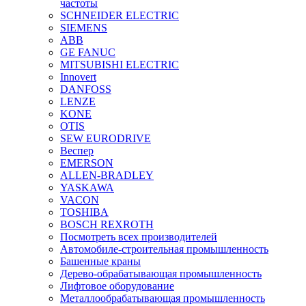
частоты
SCHNEIDER ELECTRIC
SIEMENS
ABB
GE FANUC
MITSUBISHI ELECTRIC
Innovert
DANFOSS
LENZE
KONE
OTIS
SEW EURODRIVE
Веспер
EMERSON
ALLEN-BRADLEY
YASKAWA
VACON
TOSHIBA
BOSCH REXROTH
Посмотреть всех производителей
Автомобиле-строительная промышленность
Башенные краны
Дерево-обрабатывающая промышленность
Лифтовое оборудование
Металлообрабатывающая промышленность