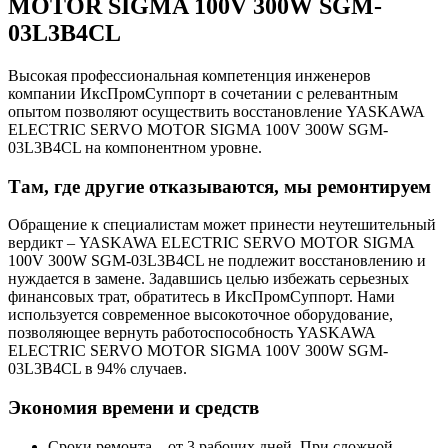
MOTOR SIGMA 100V 300W SGM-
03L3B4CL
Высокая профессиональная компетенция инженеров
компании ИксПромСуппорт в сочетании с релевантным
опытом позволяют осуществить восстановление YASKAWA
ELECTRIC SERVO MOTOR SIGMA 100V 300W SGM-
03L3B4CL на компонентном уровне.
Там, где другие отказываются, мы ремонтируем
Обращение к специалистам может принести неутешительный
вердикт – YASKAWA ELECTRIC SERVO MOTOR SIGMA
100V 300W SGM-03L3B4CL не подлежит восстановлению и
нуждается в замене. Задавшись целью избежать серьезных
финансовых трат, обратитесь в ИксПромСуппорт. Нами
используется современное высокоточное оборудование,
позволяющее вернуть работоспособность YASKAWA
ELECTRIC SERVO MOTOR SIGMA 100V 300W SGM-
03L3B4CL в 94% случаев.
Экономия времени и средств
Сроки ремонта – от 3 рабочих дней. При сложной