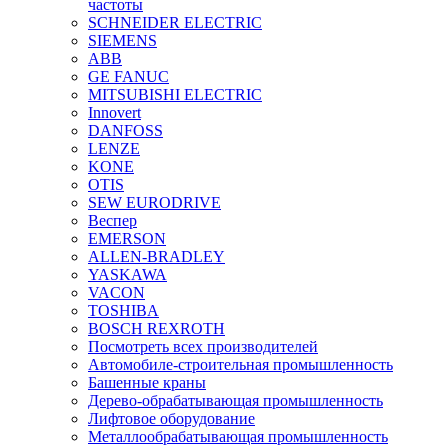
частоты
SCHNEIDER ELECTRIC
SIEMENS
ABB
GE FANUC
MITSUBISHI ELECTRIC
Innovert
DANFOSS
LENZE
KONE
OTIS
SEW EURODRIVE
Веспер
EMERSON
ALLEN-BRADLEY
YASKAWA
VACON
TOSHIBA
BOSCH REXROTH
Посмотреть всех производителей
Автомобиле-строительная промышленность
Башенные краны
Дерево-обрабатывающая промышленность
Лифтовое оборудование
Металлообрабатывающая промышленность