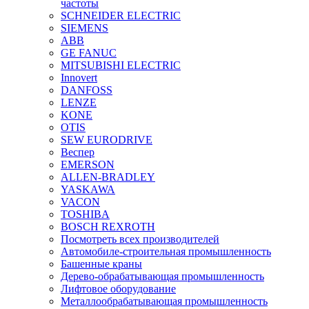
частоты
SCHNEIDER ELECTRIC
SIEMENS
ABB
GE FANUC
MITSUBISHI ELECTRIC
Innovert
DANFOSS
LENZE
KONE
OTIS
SEW EURODRIVE
Веспер
EMERSON
ALLEN-BRADLEY
YASKAWA
VACON
TOSHIBA
BOSCH REXROTH
Посмотреть всех производителей
Автомобиле-строительная промышленность
Башенные краны
Дерево-обрабатывающая промышленность
Лифтовое оборудование
Металлообрабатывающая промышленность