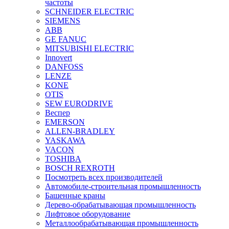
частоты
SCHNEIDER ELECTRIC
SIEMENS
ABB
GE FANUC
MITSUBISHI ELECTRIC
Innovert
DANFOSS
LENZE
KONE
OTIS
SEW EURODRIVE
Веспер
EMERSON
ALLEN-BRADLEY
YASKAWA
VACON
TOSHIBA
BOSCH REXROTH
Посмотреть всех производителей
Автомобиле-строительная промышленность
Башенные краны
Дерево-обрабатывающая промышленность
Лифтовое оборудование
Металлообрабатывающая промышленность