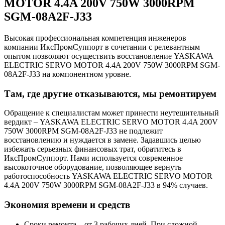
MOTOR 4.4A 200V 750W 3000RPM
SGM-08A2F-J33
Высокая профессиональная компетенция инженеров
компании ИксПромСуппорт в сочетании с релевантным
опытом позволяют осуществить восстановление YASKAWA
ELECTRIC SERVO MOTOR 4.4A 200V 750W 3000RPM SGM-
08A2F-J33 на компонентном уровне.
Там, где другие отказываются, мы ремонтируем
Обращение к специалистам может принести неутешительный
вердикт – YASKAWA ELECTRIC SERVO MOTOR 4.4A 200V
750W 3000RPM SGM-08A2F-J33 не подлежит
восстановлению и нуждается в замене. Задавшись целью
избежать серьезных финансовых трат, обратитесь в
ИксПромСуппорт. Нами используется современное
высокоточное оборудование, позволяющее вернуть
работоспособность YASKAWA ELECTRIC SERVO MOTOR
4.4A 200V 750W 3000RPM SGM-08A2F-J33 в 94% случаев.
Экономия времени и средств
Сроки ремонта – от 3 рабочих дней. При сложной