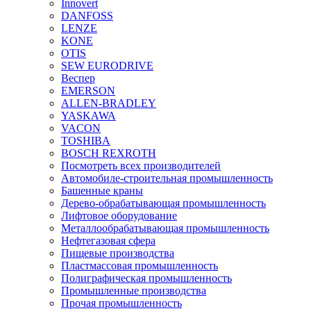
Innovert
DANFOSS
LENZE
KONE
OTIS
SEW EURODRIVE
Веспер
EMERSON
ALLEN-BRADLEY
YASKAWA
VACON
TOSHIBA
BOSCH REXROTH
Посмотреть всех производителей
Автомобиле-строительная промышленность
Башенные краны
Дерево-обрабатывающая промышленность
Лифтовое оборудование
Металлообрабатывающая промышленность
Нефтегазовая сфера
Пищевые производства
Пластмассовая промышленность
Полиграфическая промышленность
Промышленные производства
Прочая промышленность