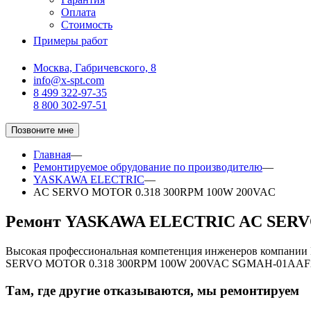
Оплата
Стоимость
Примеры работ
Москва, Габричевского, 8
info@x-spt.com
8 499 322-97-35
8 800 302-97-51
Позвоните мне
Главная
—
Ремонтируемое обрудование по производителю
—
YASKAWA ELECTRIC
—
AC SERVO MOTOR 0.318 300RPM 100W 200VAC
Ремонт YASKAWA ELECTRIC AC SERV
Высокая профессиональная компетенция инженеров компани
SERVO MOTOR 0.318 300RPM 100W 200VAC SGMAH-01AAF2C
Там, где другие отказываются, мы ремонтируем