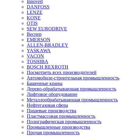
Innovert
DANFOSS
LENZE
KONE
OTIS
SEW EURODRIVE
Веспер
EMERSON
ALLEN-BRADLEY
YASKAWA
VACON
TOSHIBA
BOSCH REXROTH
Посмотреть всех производителей
Автомобиле-строительная промышленность
Башенные краны
Дерево-обрабатывающая промышленность
Лифтовое оборудование
Металлообрабатывающая промышленность
Нефтегазовая сфера
Пищевые производства
Пластмассовая промышленность
Полиграфическая промышленность
Промышленные производства
Прочая промышленность