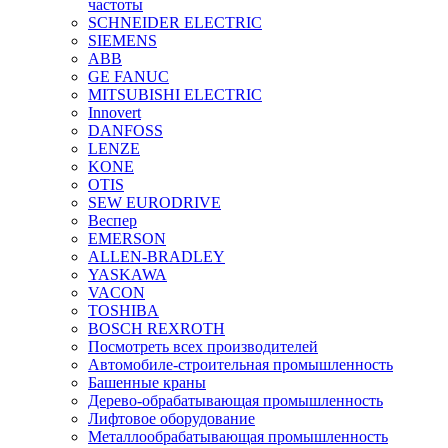
частоты
SCHNEIDER ELECTRIC
SIEMENS
ABB
GE FANUC
MITSUBISHI ELECTRIC
Innovert
DANFOSS
LENZE
KONE
OTIS
SEW EURODRIVE
Веспер
EMERSON
ALLEN-BRADLEY
YASKAWA
VACON
TOSHIBA
BOSCH REXROTH
Посмотреть всех производителей
Автомобиле-строительная промышленность
Башенные краны
Дерево-обрабатывающая промышленность
Лифтовое оборудование
Металлообрабатывающая промышленность