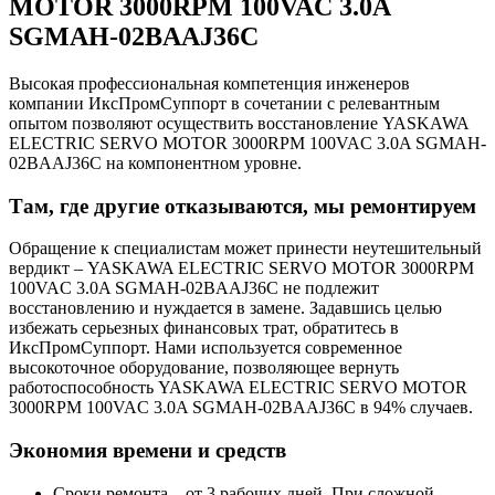
MOTOR 3000RPM 100VAC 3.0A
SGMAH-02BAAJ36C
Высокая профессиональная компетенция инженеров
компании ИксПромСуппорт в сочетании с релевантным
опытом позволяют осуществить восстановление YASKAWA
ELECTRIC SERVO MOTOR 3000RPM 100VAC 3.0A SGMAH-
02BAAJ36C на компонентном уровне.
Там, где другие отказываются, мы ремонтируем
Обращение к специалистам может принести неутешительный
вердикт – YASKAWA ELECTRIC SERVO MOTOR 3000RPM
100VAC 3.0A SGMAH-02BAAJ36C не подлежит
восстановлению и нуждается в замене. Задавшись целью
избежать серьезных финансовых трат, обратитесь в
ИксПромСуппорт. Нами используется современное
высокоточное оборудование, позволяющее вернуть
работоспособность YASKAWA ELECTRIC SERVO MOTOR
3000RPM 100VAC 3.0A SGMAH-02BAAJ36C в 94% случаев.
Экономия времени и средств
Сроки ремонта – от 3 рабочих дней. При сложной