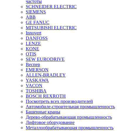
частоты
SCHNEIDER ELECTRIC
SIEMENS
ABB
GE FANUC
MITSUBISHI ELECTRIC
Innovert
DANFOSS
LENZE
KONE
OTIS
SEW EURODRIVE
Веспер
EMERSON
ALLEN-BRADLEY
YASKAWA
VACON
TOSHIBA
BOSCH REXROTH
Посмотреть всех производителей
Автомобиле-строительная промышленность
Башенные краны
Дерево-обрабатывающая промышленность
Лифтовое оборудование
Металлообрабатывающая промышленность