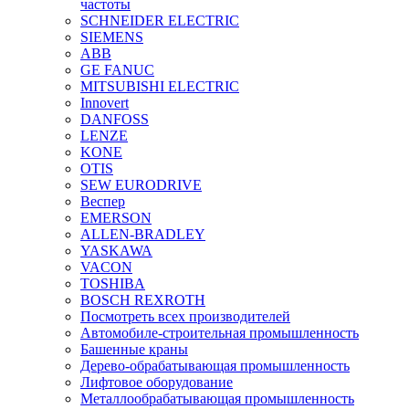
частоты
SCHNEIDER ELECTRIC
SIEMENS
ABB
GE FANUC
MITSUBISHI ELECTRIC
Innovert
DANFOSS
LENZE
KONE
OTIS
SEW EURODRIVE
Веспер
EMERSON
ALLEN-BRADLEY
YASKAWA
VACON
TOSHIBA
BOSCH REXROTH
Посмотреть всех производителей
Автомобиле-строительная промышленность
Башенные краны
Дерево-обрабатывающая промышленность
Лифтовое оборудование
Металлообрабатывающая промышленность