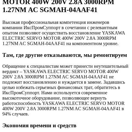
MOTOR 400W 200V 2.8A 3000RPM
1.27NM AC SGMAH-04AAF41
Высокая профессиональная компетенция инженеров
компании ИксПромСуппорт в сочетании с релевантным
опытом позволяют осуществить восстановление YASKAWA
ELECTRIC SERVO MOTOR 400W 200V 2.8A 3000RPM
1.27NM AC SGMAH-04AAF41 на компонентном уровне.
Там, где другие отказываются, мы ремонтируем
Обращение к специалистам может принести неутешительный
вердикт – YASKAWA ELECTRIC SERVO MOTOR 400W
200V 2.8A 3000RPM 1.27NM AC SGMAH-04AAF41 не
подлежит восстановлению и нуждается в замене. Задавшись
целью избежать серьезных финансовых трат, обратитесь в
ИксПромСуппорт. Нами используется современное
высокоточное оборудование, позволяющее вернуть
работоспособность YASKAWA ELECTRIC SERVO MOTOR
400W 200V 2.8A 3000RPM 1.27NM AC SGMAH-04AAF41 в
94% случаев.
Экономия времени и средств