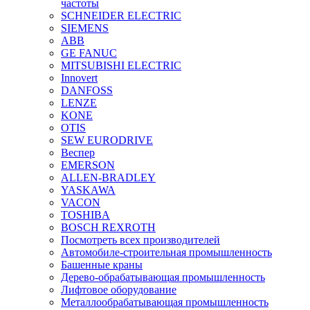
частоты
SCHNEIDER ELECTRIC
SIEMENS
ABB
GE FANUC
MITSUBISHI ELECTRIC
Innovert
DANFOSS
LENZE
KONE
OTIS
SEW EURODRIVE
Веспер
EMERSON
ALLEN-BRADLEY
YASKAWA
VACON
TOSHIBA
BOSCH REXROTH
Посмотреть всех производителей
Автомобиле-строительная промышленность
Башенные краны
Дерево-обрабатывающая промышленность
Лифтовое оборудование
Металлообрабатывающая промышленность