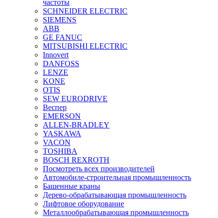
частоты
SCHNEIDER ELECTRIC
SIEMENS
ABB
GE FANUC
MITSUBISHI ELECTRIC
Innovert
DANFOSS
LENZE
KONE
OTIS
SEW EURODRIVE
Веспер
EMERSON
ALLEN-BRADLEY
YASKAWA
VACON
TOSHIBA
BOSCH REXROTH
Посмотреть всех производителей
Автомобиле-строительная промышленность
Башенные краны
Дерево-обрабатывающая промышленность
Лифтовое оборудование
Металлообрабатывающая промышленность