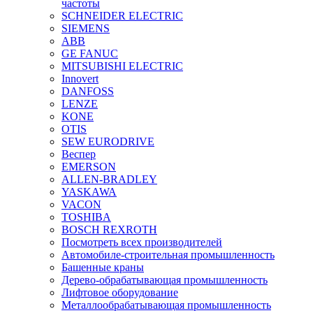
частоты
SCHNEIDER ELECTRIC
SIEMENS
ABB
GE FANUC
MITSUBISHI ELECTRIC
Innovert
DANFOSS
LENZE
KONE
OTIS
SEW EURODRIVE
Веспер
EMERSON
ALLEN-BRADLEY
YASKAWA
VACON
TOSHIBA
BOSCH REXROTH
Посмотреть всех производителей
Автомобиле-строительная промышленность
Башенные краны
Дерево-обрабатывающая промышленность
Лифтовое оборудование
Металлообрабатывающая промышленность