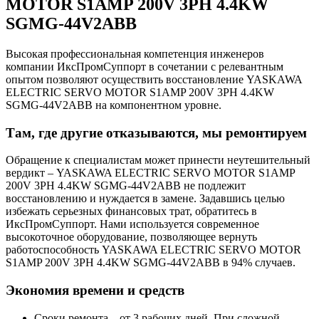
MOTOR S1AMP 200V 3PH 4.4KW
SGMG-44V2ABB
Высокая профессиональная компетенция инженеров
компании ИксПромСуппорт в сочетании с релевантным
опытом позволяют осуществить восстановление YASKAWA
ELECTRIC SERVO MOTOR S1AMP 200V 3PH 4.4KW
SGMG-44V2ABB на компонентном уровне.
Там, где другие отказываются, мы ремонтируем
Обращение к специалистам может принести неутешительный
вердикт – YASKAWA ELECTRIC SERVO MOTOR S1AMP
200V 3PH 4.4KW SGMG-44V2ABB не подлежит
восстановлению и нуждается в замене. Задавшись целью
избежать серьезных финансовых трат, обратитесь в
ИксПромСуппорт. Нами используется современное
высокоточное оборудование, позволяющее вернуть
работоспособность YASKAWA ELECTRIC SERVO MOTOR
S1AMP 200V 3PH 4.4KW SGMG-44V2ABB в 94% случаев.
Экономия времени и средств
Сроки ремонта – от 3 рабочих дней. При сложной