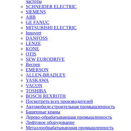
частоты
SCHNEIDER ELECTRIC
SIEMENS
ABB
GE FANUC
MITSUBISHI ELECTRIC
Innovert
DANFOSS
LENZE
KONE
OTIS
SEW EURODRIVE
Веспер
EMERSON
ALLEN-BRADLEY
YASKAWA
VACON
TOSHIBA
BOSCH REXROTH
Посмотреть всех производителей
Автомобиле-строительная промышленность
Башенные краны
Дерево-обрабатывающая промышленность
Лифтовое оборудование
Металлообрабатывающая промышленность