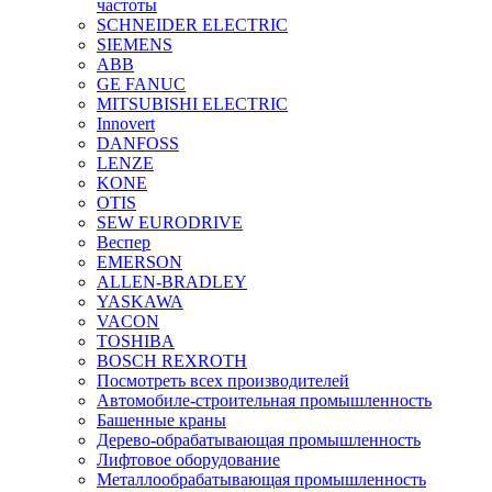
частоты
SCHNEIDER ELECTRIC
SIEMENS
ABB
GE FANUC
MITSUBISHI ELECTRIC
Innovert
DANFOSS
LENZE
KONE
OTIS
SEW EURODRIVE
Веспер
EMERSON
ALLEN-BRADLEY
YASKAWA
VACON
TOSHIBA
BOSCH REXROTH
Посмотреть всех производителей
Автомобиле-строительная промышленность
Башенные краны
Дерево-обрабатывающая промышленность
Лифтовое оборудование
Металлообрабатывающая промышленность