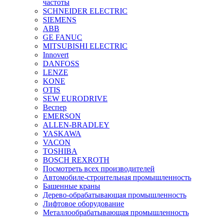
частоты
SCHNEIDER ELECTRIC
SIEMENS
ABB
GE FANUC
MITSUBISHI ELECTRIC
Innovert
DANFOSS
LENZE
KONE
OTIS
SEW EURODRIVE
Веспер
EMERSON
ALLEN-BRADLEY
YASKAWA
VACON
TOSHIBA
BOSCH REXROTH
Посмотреть всех производителей
Автомобиле-строительная промышленность
Башенные краны
Дерево-обрабатывающая промышленность
Лифтовое оборудование
Металлообрабатывающая промышленность