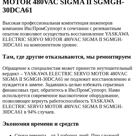
MOTOR 480VAC SIGMA II SGMGH-
30DCA61
Высокая профессиональная компетенция инженеров
компании ИксПромСуппорт в сочетании с релевантным
опытом позволяют осуществить восстановление YASKAWA
ELECTRIC SERVO MOTOR 480VAC SIGMA II SGMGH-
30DCA61 на компонентном уровне.
Там, где другие отказываются, мы ремонтируем
Обращение к специалистам может принести неутешительный
вердикт – YASKAWA ELECTRIC SERVO MOTOR 480VAC
SIGMA II SGMGH-30DCA61 не подлежит восстановлению и
нуждается в замене. Задавшись целью избежать серьезных
финансовых трат, обратитесь в ИксПромСуппорт. Нами
используется современное высокоточное оборудование,
позволяющее вернуть работоспособность YASKAWA
ELECTRIC SERVO MOTOR 480VAC SIGMA II SGMGH-
30DCA61 в 94% случаев.
Экономия времени и средств
Сроки ремонта – от 3 рабочих дней. При сложной