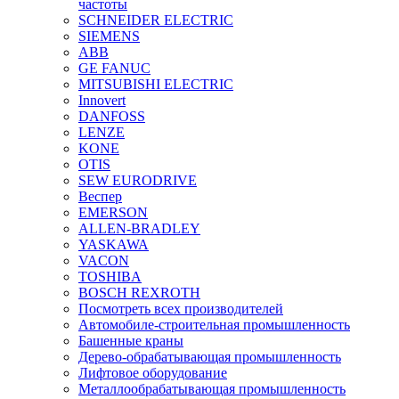
частоты
SCHNEIDER ELECTRIC
SIEMENS
ABB
GE FANUC
MITSUBISHI ELECTRIC
Innovert
DANFOSS
LENZE
KONE
OTIS
SEW EURODRIVE
Веспер
EMERSON
ALLEN-BRADLEY
YASKAWA
VACON
TOSHIBA
BOSCH REXROTH
Посмотреть всех производителей
Автомобиле-строительная промышленность
Башенные краны
Дерево-обрабатывающая промышленность
Лифтовое оборудование
Металлообрабатывающая промышленность