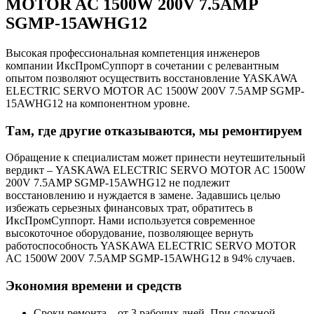
MOTOR AC 1500W 200V 7.5AMP
SGMP-15AWHG12
Высокая профессиональная компетенция инженеров
компании ИксПромСуппорт в сочетании с релевантным
опытом позволяют осуществить восстановление YASKAWA
ELECTRIC SERVO MOTOR AC 1500W 200V 7.5AMP SGMP-
15AWHG12 на компонентном уровне.
Там, где другие отказываются, мы ремонтируем
Обращение к специалистам может принести неутешительный
вердикт – YASKAWA ELECTRIC SERVO MOTOR AC 1500W
200V 7.5AMP SGMP-15AWHG12 не подлежит
восстановлению и нуждается в замене. Задавшись целью
избежать серьезных финансовых трат, обратитесь в
ИксПромСуппорт. Нами используется современное
высокоточное оборудование, позволяющее вернуть
работоспособность YASKAWA ELECTRIC SERVO MOTOR
AC 1500W 200V 7.5AMP SGMP-15AWHG12 в 94% случаев.
Экономия времени и средств
Сроки ремонта – от 3 рабочих дней. При сложной