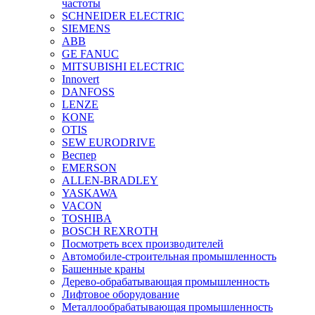
частоты
SCHNEIDER ELECTRIC
SIEMENS
ABB
GE FANUC
MITSUBISHI ELECTRIC
Innovert
DANFOSS
LENZE
KONE
OTIS
SEW EURODRIVE
Веспер
EMERSON
ALLEN-BRADLEY
YASKAWA
VACON
TOSHIBA
BOSCH REXROTH
Посмотреть всех производителей
Автомобиле-строительная промышленность
Башенные краны
Дерево-обрабатывающая промышленность
Лифтовое оборудование
Металлообрабатывающая промышленность