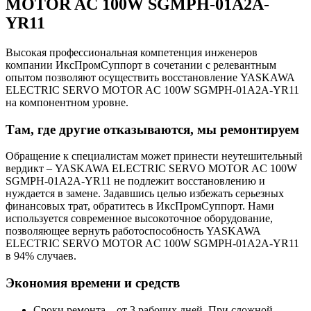
MOTOR AC 100W SGMPH-01A2A-
YR11
Высокая профессиональная компетенция инженеров
компании ИксПромСуппорт в сочетании с релевантным
опытом позволяют осуществить восстановление YASKAWA
ELECTRIC SERVO MOTOR AC 100W SGMPH-01A2A-YR11
на компонентном уровне.
Там, где другие отказываются, мы ремонтируем
Обращение к специалистам может принести неутешительный
вердикт – YASKAWA ELECTRIC SERVO MOTOR AC 100W
SGMPH-01A2A-YR11 не подлежит восстановлению и
нуждается в замене. Задавшись целью избежать серьезных
финансовых трат, обратитесь в ИксПромСуппорт. Нами
используется современное высокоточное оборудование,
позволяющее вернуть работоспособность YASKAWA
ELECTRIC SERVO MOTOR AC 100W SGMPH-01A2A-YR11
в 94% случаев.
Экономия времени и средств
Сроки ремонта – от 3 рабочих дней. При сложной