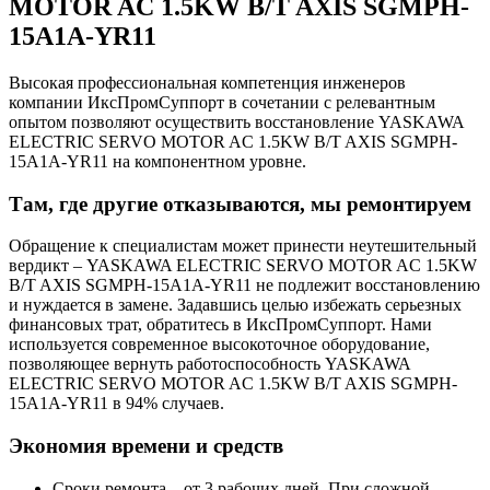
MOTOR AC 1.5KW B/T AXIS SGMPH-
15A1A-YR11
Высокая профессиональная компетенция инженеров
компании ИксПромСуппорт в сочетании с релевантным
опытом позволяют осуществить восстановление YASKAWA
ELECTRIC SERVO MOTOR AC 1.5KW B/T AXIS SGMPH-
15A1A-YR11 на компонентном уровне.
Там, где другие отказываются, мы ремонтируем
Обращение к специалистам может принести неутешительный
вердикт – YASKAWA ELECTRIC SERVO MOTOR AC 1.5KW
B/T AXIS SGMPH-15A1A-YR11 не подлежит восстановлению
и нуждается в замене. Задавшись целью избежать серьезных
финансовых трат, обратитесь в ИксПромСуппорт. Нами
используется современное высокоточное оборудование,
позволяющее вернуть работоспособность YASKAWA
ELECTRIC SERVO MOTOR AC 1.5KW B/T AXIS SGMPH-
15A1A-YR11 в 94% случаев.
Экономия времени и средств
Сроки ремонта – от 3 рабочих дней. При сложной