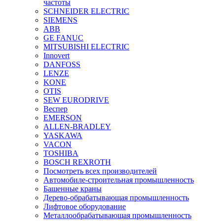
частоты
SCHNEIDER ELECTRIC
SIEMENS
ABB
GE FANUC
MITSUBISHI ELECTRIC
Innovert
DANFOSS
LENZE
KONE
OTIS
SEW EURODRIVE
Веспер
EMERSON
ALLEN-BRADLEY
YASKAWA
VACON
TOSHIBA
BOSCH REXROTH
Посмотреть всех производителей
Автомобиле-строительная промышленность
Башенные краны
Дерево-обрабатывающая промышленность
Лифтовое оборудование
Металлообрабатывающая промышленность